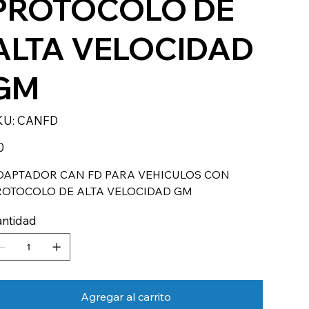
PROTOCOLO DE
ALTA VELOCIDAD
GM
SKU
KU:
CANFD
CANFD
io
0
DAPTADOR CAN FD PARA VEHICULOS CON
ROTOCOLO DE ALTA VELOCIDAD GM
ntidad
Agregar al carrito