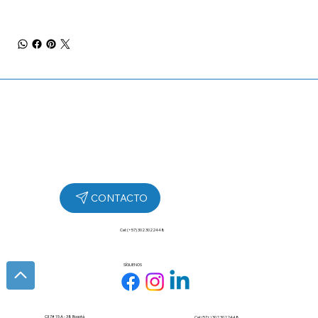
Cel: (+57) 302 3022448
SÍGUENOS
Cll 7# 15 A - 38 Bogotá
Cel: (57+) 302 3022448