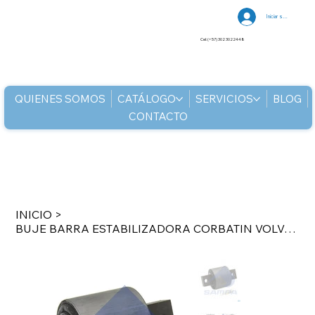
Iniciar sesión
Cel: (+57) 302 3022448
QUIENES SOMOS
CATÁLOGO
SERVICIOS
BLOG
CONTACTO
INICIO
>
BUJE BARRA ESTABILIZADORA CORBATIN VOLVO BUS 21445959 Ø91-