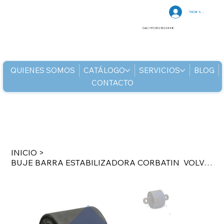
Iniciar sesión
Cel: (+57) 302 3022448
QUIENES SOMOS
CATÁLOGO
SERVICIOS
BLOG
CONTACTO
INICIO
>
BUJE BARRA ESTABILIZADORA CORBATIN VOLVO SCANIA 70371217 Ø17-