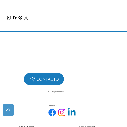
Cel: (+57) 302 3022448
SÍGUENOS
Cll 7# 15 A - 38 Bogotá
Cel: (57+) 302 3022448