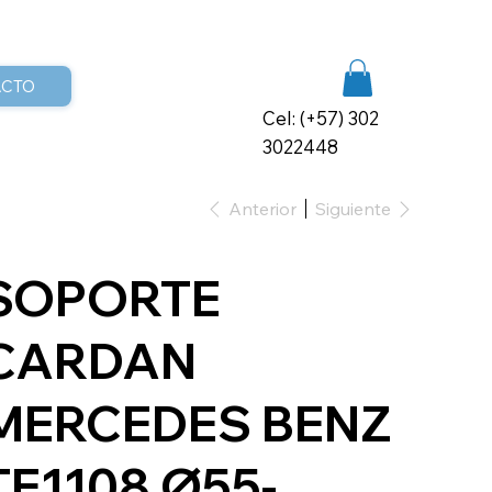
ACTO
Cel: (+57) 302
3022448
Anterior
Siguiente
SOPORTE
CARDAN
MERCEDES BENZ
TE1108 Ø55-