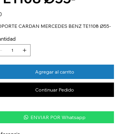
io
0
OPORTE CARDAN MERCEDES BENZ TE1108 Ø55-
ntidad
Agregar al carrito
Continuar Pedido
ENVIAR POR Whatsapp