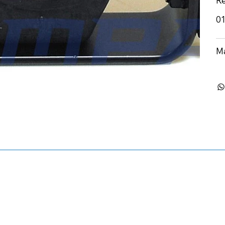
Re
01
M