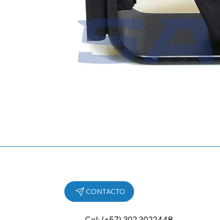
Cel: (+57) 302 3022448