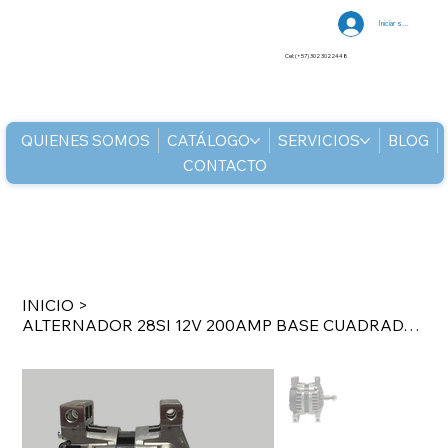
Iniciar sesión
Cel: (+57) 302 3022448
QUIENES SOMOS
CATÁLOGO
SERVICIOS
BLOG
CONTACTO
INICIO
>
ALTERNADOR 28SI 12V 200AMP BASE CUADRADA PAD MOUNT