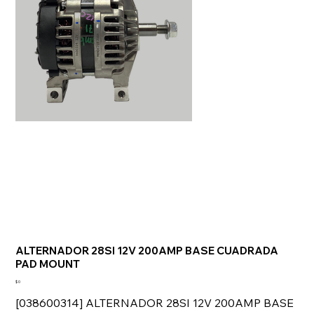
ALTERNADOR 28SI 12V 200AMP BASE CUADRADA
PAD MOUNT
Precio
$ 0
[038600314] ALTERNADOR 28SI 12V 200AMP BASE