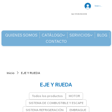
Iniciar sesión
Cel: (+57) 302 3022448
QUIENES SOMOS
CATÁLOGO
SERVICIOS
BLOG
CONTACTO
Inicio
EJE Y RUEDA
EJE Y RUEDA
Todos los productos
MOTOR
SISTEMA DE COMBUSTIBLE Y ESCAPE
SISTEMA REFRIGERACIÓN
EMBRAGUE