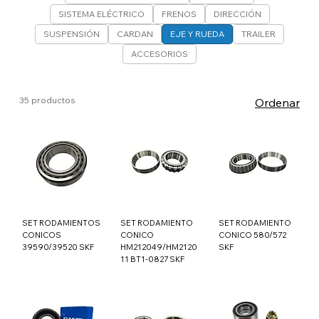
SISTEMA ELÉCTRICO
FRENOS
DIRECCIÓN
SUSPENSIÓN
CARDAN
EJE Y RUEDA
TRAILER
ACCESORIOS
35 productos
Ordenar
SET RODAMIENTOS
SET RODAMIENTO
SET RODAMIENTO
CONICOS
CONICO
CONICO 580/572
39590/39520 SKF
HM212049/HM2120
SKF
11 BT1-0827 SKF