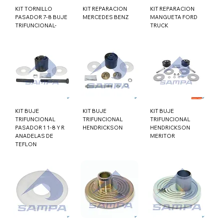
KIT TORNILLO
KIT REPARACION
KIT REPARACION
PASADOR 7-8 BUJE
MERCEDES BENZ
MANGUETA FORD
TRIFUNCIONAL-
TRUCK
KIT BUJE
KIT BUJE
KIT BUJE
TRIFUNCIONAL
TRIFUNCIONAL
TRIFUNCIONAL
PASADOR 1 1-8 Y R
HENDRICKSON
HENDRICKSON
ANADELAS DE
MERITOR
TEFLON