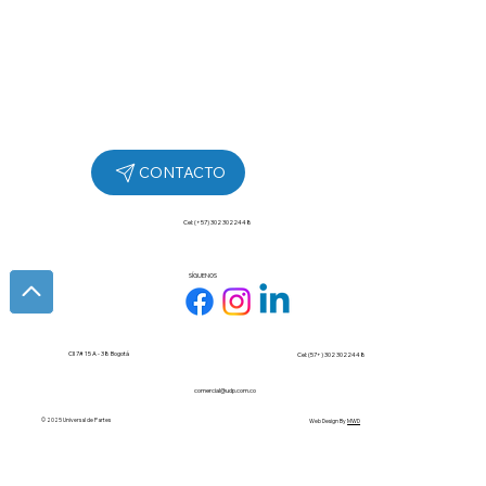
Cel: (+57) 302 3022448
SÍGUENOS
Cll 7# 15 A - 38 Bogotá
Cel: (57+) 302 3022448
comercial@udp.com.co
© 2025 Universal de Partes
Web Design By
MWD