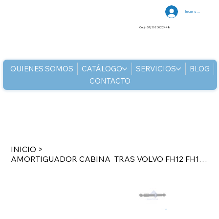
Iniciar sesión
Cel: (+57) 302 3022448
QUIENES SOMOS
CATÁLOGO
SERVICIOS
BLOG
CONTACTO
INICIO
>
AMORTIGUADOR CABINA TRAS VOLVO FH12 FH16 FH565 FM12 FM9