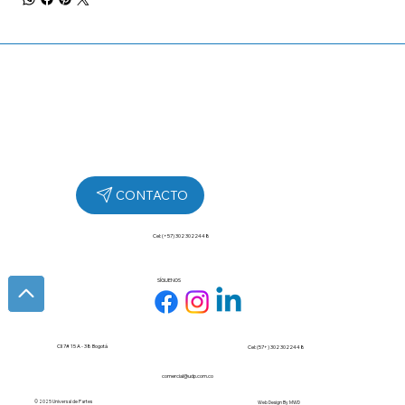
Cel: (+57) 302 3022448
SÍGUENOS
Cll 7# 15 A - 38 Bogotá
Cel: (57+) 302 3022448
comercial@udp.com.co
© 2025 Universal de Partes
Web Design By
MWD