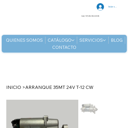
Iniciar sesión
Cel: (+57) 302 3022448
QUIENES SOMOS
CATÁLOGO
SERVICIOS
BLOG
CONTACTO
INICIO
>
ARRANQUE 35MT 24V T-12 CW