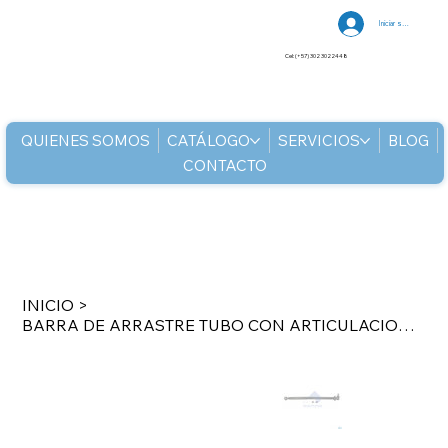
Iniciar sesión
Cel: (+57) 302 3022448
QUIENES SOMOS
CATÁLOGO
SERVICIOS
BLOG
CONTACTO
INICIO
>
BARRA DE ARRASTRE TUBO CON ARTICULACION DE ROTULA