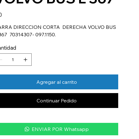
io
0
ARRA DIRECCION CORTA DERECHA VOLVO BUS
367 70314307- 097.1150.
ntidad
Agregar al carrito
Continuar Pedido
ENVIAR POR Whatsapp