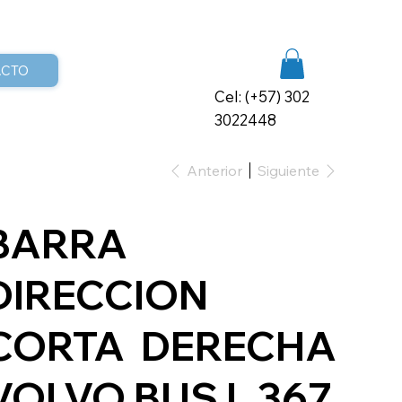
ACTO
Cel: (+57) 302
3022448
Anterior
Siguiente
BARRA
DIRECCION
CORTA DERECHA
VOLVO BUS L 367