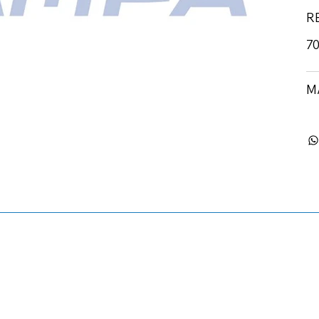
R
70
M