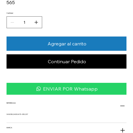
565
Cantidad
Agregar al carrito
Continuar Pedido
ENVIAR POR Whatsapp
REFERENCIA
9483502405 0479- 095.297
MARCA