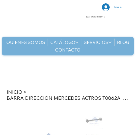
Iniciar sesión
Cel: (+57) 302 3022448
QUIENES SOMOS
CATÁLOGO
SERVICIOS
BLOG
CONTACTO
INICIO
>
BARRA DIRECCION MERCEDES ACTROS T0862A L 565