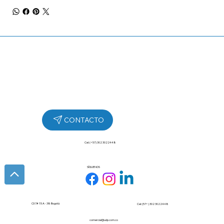
Cel: (+57) 302 3022448
SÍGUENOS
Cll 7# 15 A - 38 Bogotá
Cel: (57+) 302 3022448
comercial@udp.com.co