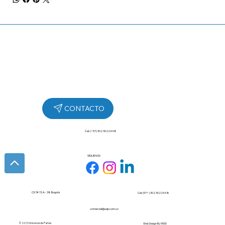
Cel: (+57) 302 3022448
SÍGUENOS
Cll 7# 15 A - 38 Bogotá
Cel: (57+) 302 3022448
comercial@udp.com.co
© 2025 Universal de Partes
Web Design By
MWD