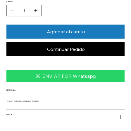
Cantidad
Agregar al carrito
Continuar Pedido
ENVIAR POR Whatsapp
REFERENCIA
20816718 11794 2.61601 ER169- 095.418.
MARCA