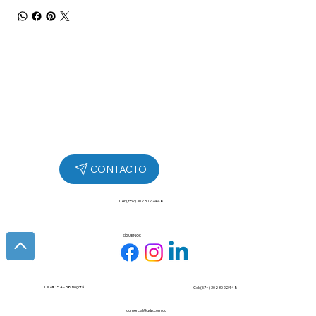
Cel: (+57) 302 3022448
SÍGUENOS
Cll 7# 15 A - 38 Bogotá
Cel: (57+) 302 3022448
comercial@udp.com.co