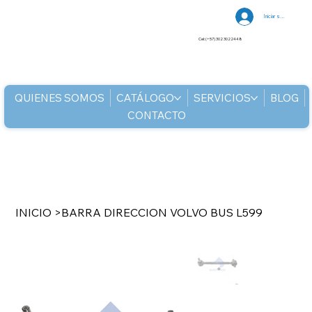
Iniciar sesión
Cel: (+57) 302 3022448
QUIENES SOMOS
CATÁLOGO
SERVICIOS
BLOG
CONTACTO
INICIO
>
BARRA DIRECCION VOLVO BUS L599