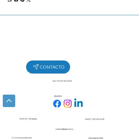
Cel: (+57) 302 3022448
SÍGUENOS
Cll 7# 15 A - 38 Bogotá
Cel: (57+) 302 3022448
comercial@udp.com.co
© 2025 Universal de Partes
Web Design By
MWD