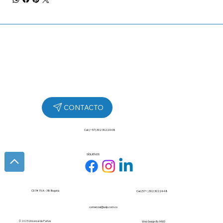
Cel: (+57) 302 3022448
SÍGUENOS
Cll 7# 15 A - 38 Bogotá
Cel: (57+) 302 3022448
comercial@udp.com.co
© 2025 Universal de Partes
Web Design By
MWD