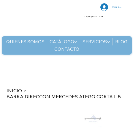
Iniciar sesión
Cel: (+57) 302 3022448
QUIENES SOMOS
CATÁLOGO
SERVICIOS
BLOG
CONTACTO
INICIO
>
BARRA DIRECCON MERCEDES ATEGO CORTA L 847MM TUBO 50 CONICO-