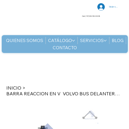
Iniciar sesión
Cel: (+57) 302 3022448
QUIENES SOMOS
CATÁLOGO
SERVICIOS
BLOG
CONTACTO
INICIO
>
BARRA REACCION EN V VOLVO BUS DELANTERA L 762