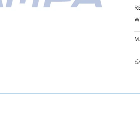
R
W0
M