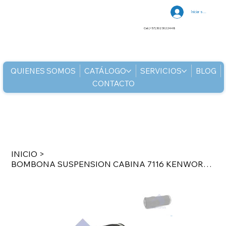
Iniciar sesión
Cel: (+57) 302 3022448
QUIENES SOMOS
CATÁLOGO
SERVICIOS
BLOG
CONTACTO
INICIO
>
BOMBONA SUSPENSION CABINA 7116 KENWORTH ALTA