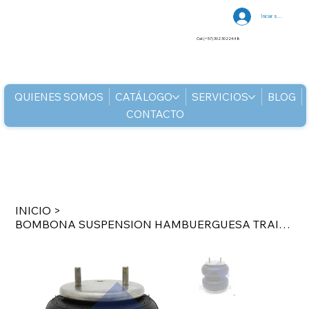
Iniciar sesión
Cel: (+57) 302 3022448
QUIENES SOMOS
CATÁLOGO
SERVICIOS
BLOG
CONTACTO
INICIO
>
BOMBONA SUSPENSION HAMBUERGUESA TRAILER NEWAY WATSON & CHALI