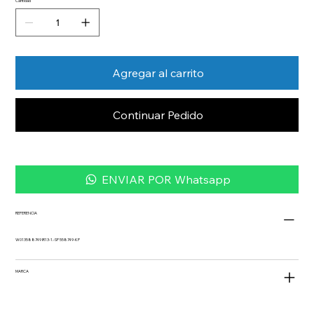
Cantidad
Agregar al carrito
Continuar Pedido
ENVIAR POR Whatsapp
REFERENCIA
W013588749 IR13-1.-SP 558749-KP
MARCA