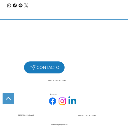
Cel: (+57) 302 3022448
SÍGUENOS
Cll 7# 15 A - 38 Bogotá
Cel: (57+) 302 3022448
comercial@udp.com.co