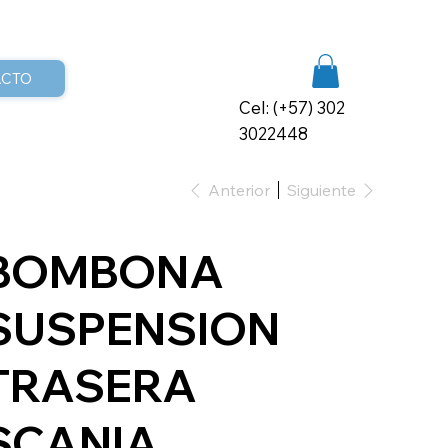
ACTO
Cel: (+57) 302
3022448
Anterior
Siguiente
BOMBONA
SUSPENSION
TRASERA
SCANIA