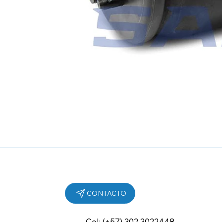
Cel: (+57) 302 3022448