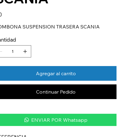
io
0
OMBONA SUSPENSION TRASERA SCANIA
ntidad
Agregar al carrito
Continuar Pedido
ENVIAR POR Whatsapp