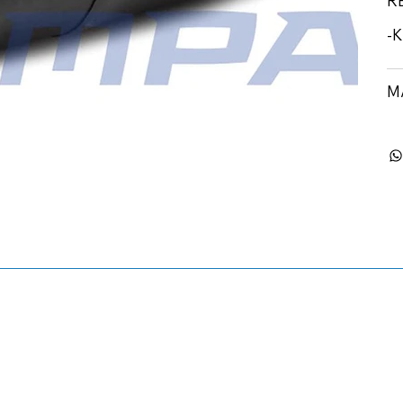
R
-K
M