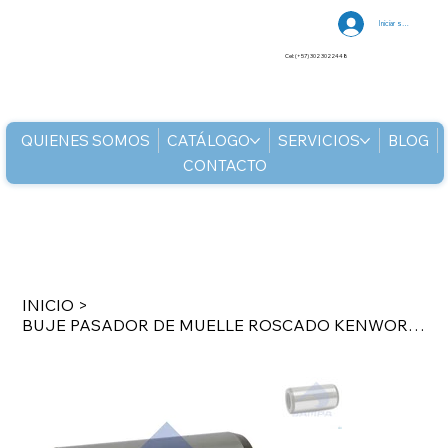
Iniciar sesión
Cel: (+57) 302 3022448
QUIENES SOMOS
CATÁLOGO
SERVICIOS
BLOG
CONTACTO
INICIO
>
BUJE PASADOR DE MUELLE ROSCADO KENWORTH MTB186 36890217 4PULG 5 -