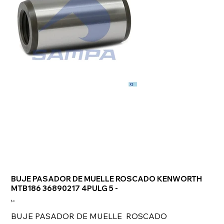
BUJE PASADOR DE MUELLE ROSCADO KENWORTH
MTB186 36890217 4PULG 5 -
Precio
$ 0
BUJE PASADOR DE MUELLE ROSCADO