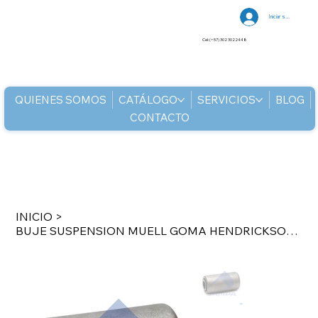
Iniciar sesión
Cel: (+57) 302 3022448
QUIENES SOMOS
CATÁLOGO
SERVICIOS
BLOG
CONTACTO
INICIO
>
BUJE SUSPENSION MUELL GOMA HENDRICKSON TRAILER 52710000 MR6