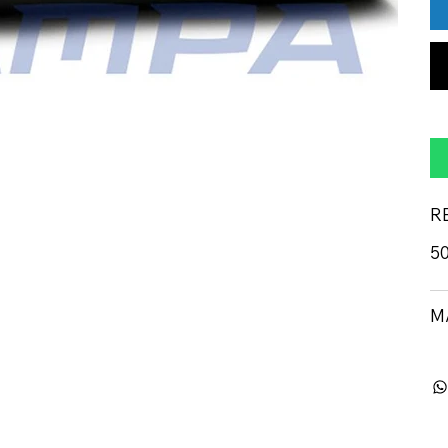
R
50
M