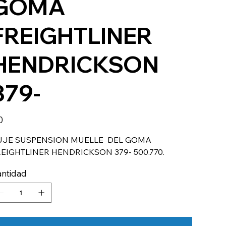
GOMA
FREIGHTLINER
HENDRICKSON
379-
io
0
UJE SUSPENSION MUELLE DEL GOMA
EIGHTLINER HENDRICKSON 379- 500.770.
ntidad