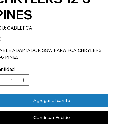
PINES
SKU
KU:
CABLEFCA
CABLEFCA
io
0
ABLE ADAPTADOR SGW PARA FCA CHRYLERS
-8 PINES
ntidad
Agregar al carrito
Continuar Pedido