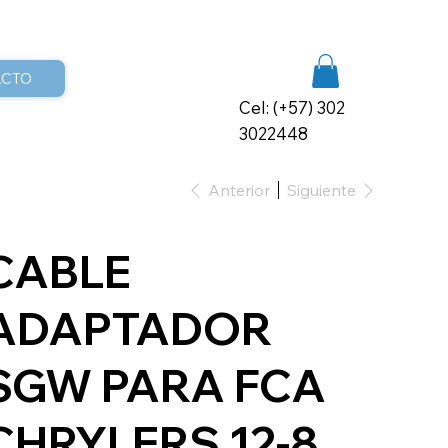
ACTO
Cel: (+57) 302
3022448
Anterior
Siguiente
CABLE
ADAPTADOR
SGW PARA FCA
CHRYLERS 12-8