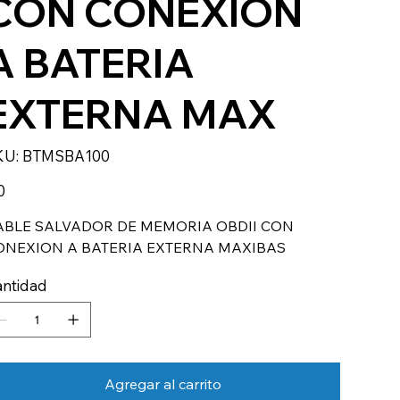
CON CONEXION
A BATERIA
EXTERNA MAX
SKU
KU:
BTMSBA100
BTMSBA100
io
0
ABLE SALVADOR DE MEMORIA OBDII CON
ONEXION A BATERIA EXTERNA MAXIBAS
ntidad
Agregar al carrito