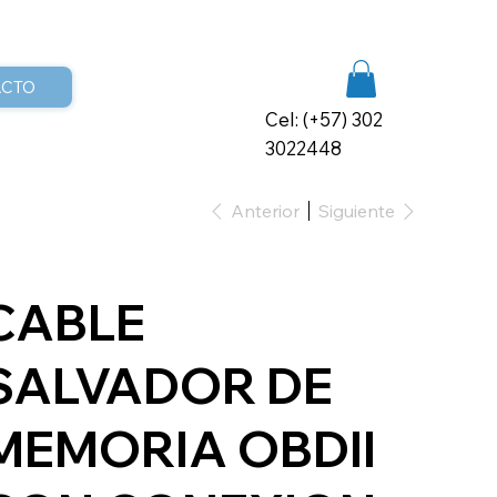
ACTO
Cel: (+57) 302
3022448
Anterior
Siguiente
CABLE
SALVADOR DE
MEMORIA OBDII