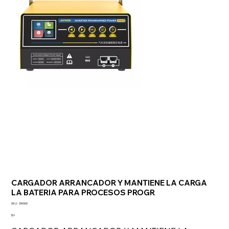
CARGADOR ARRANCADOR Y MANTIENE LA CARGA
LA BATERIA PARA PROCESOS PROGR
SKU
SKU:
EM365
EM365
Precio
$ 0