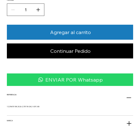
Agregar al carrito
Continuar Pedido
ENVIAR POR Whatsapp
REFERENCIA
1229670 582026 2.70118 SA2 -031.165
MARCA