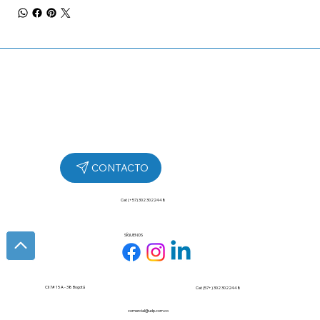
Cel: (+57) 302 3022448
SÍGUENOS
Cll 7# 15 A - 38 Bogotá
Cel: (57+) 302 3022448
comercial@udp.com.co