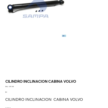
CILINDRO INCLINACION CABINA VOLVO
SKU
SKU:
031.165
031.165
Precio
$ 0
CILINDRO INCLINACION CABINA VOLVO
Cantidad