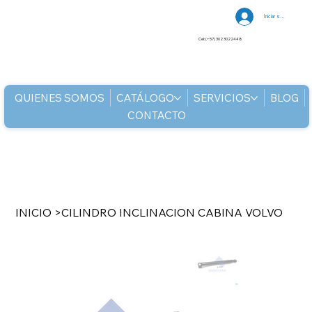
Iniciar sesión
Cel: (+57) 302 3022448
QUIENES SOMOS
CATÁLOGO
SERVICIOS
BLOG
CONTACTO
INICIO
>
CILINDRO INCLINACION CABINA VOLVO