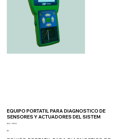
EQUIPO PORTATIL PARA DIAGNOSTICO DE
SENSORES Y ACTUADORES DEL SISTEM
SKU
SKU:
HY016
HY016
Precio
$ 0