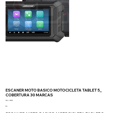
ESCANER MOTO BASICO MOTOCICLETA TABLET 5_
COBERTURA 30 MARCAS
SKU
SKU:
MS50
MS50
Precio
$ 0