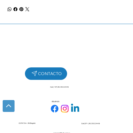
Cel: (+57) 302 3022448
SÍGUENOS
Cll 7# 15 A - 38 Bogotá
Cel: (57+) 302 3022448
comercial@udp.com.co