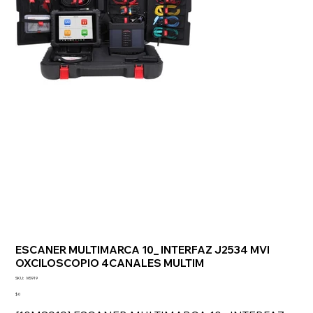
ESCANER MULTIMARCA 10_ INTERFAZ J2534 MVI
OXCILOSCOPIO 4CANALES MULTIM
SKU
SKU:
MS919
MS919
Precio
$ 0