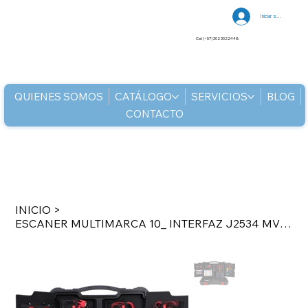
Iniciar sesión
Cel: (+57) 302 3022448
QUIENES SOMOS
CATÁLOGO
SERVICIOS
BLOG
CONTACTO
INICIO
>
ESCANER MULTIMARCA 10_ INTERFAZ J2534 MVI OXCILOSCOPIO 4CANALES MULTIM