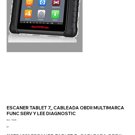
ESCANER TABLET 7_ CABLEADA OBDII MULTIMARCA
FUNC SERV Y LEE DIAGNOSTIC
SKU
SKU:
TS608
TS608
Precio
$ 0