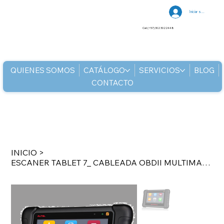
Iniciar sesión
Cel: (+57) 302 3022448
QUIENES SOMOS
CATÁLOGO
SERVICIOS
BLOG
CONTACTO
INICIO
>
ESCANER TABLET 7_ CABLEADA OBDII MULTIMARCA FUNC SERV Y LEE DIAGNOSTIC