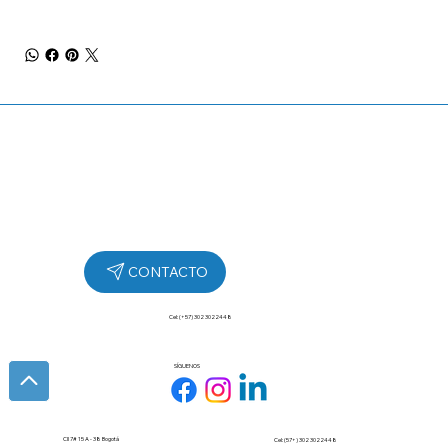
Cel: (+57) 302 3022448
SÍGUENOS
Cll 7# 15 A - 38 Bogotá
Cel: (57+) 302 3022448