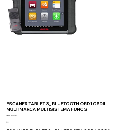
ESCANER TABLET 8_ BLUETOOTH OBD1 OBDII
MULTIMARCA MULTISISTEMA FUNC S
SKU
SKU:
MS906S
MS906S
Precio
$ 0