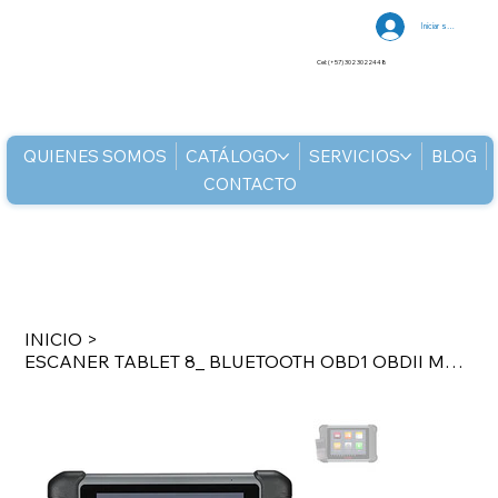
Iniciar sesión
Cel: (+57) 302 3022448
QUIENES SOMOS
CATÁLOGO
SERVICIOS
BLOG
CONTACTO
INICIO
>
ESCANER TABLET 8_ BLUETOOTH OBD1 OBDII MULTIMARCA MULTISISTEMA FUNC S