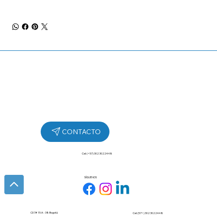
Cel: (+57) 302 3022448
SÍGUENOS
Cll 7# 15 A - 38 Bogotá
Cel: (57+) 302 3022448