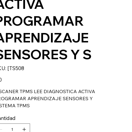
ACTIVA
PROGRAMAR
APRENDIZAJE
SENSORES Y S
SKU
KU:
[TS508
[TS508
io
0
SCANER TPMS LEE DIAGNOSTICA ACTIVA
ROGRAMAR APRENDIZAJE SENSORES Y
ISTEMA TPMS
ntidad