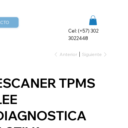
ACTO
Cel: (+57) 302
3022448
Anterior
Siguiente
ESCANER TPMS
LEE
DIAGNOSTICA