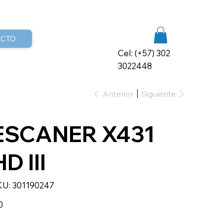
ACTO
Cel: (+57) 302
3022448
Anterior
Siguiente
ESCANER X431
HD III
SKU
KU:
301190247
301190247
io
0