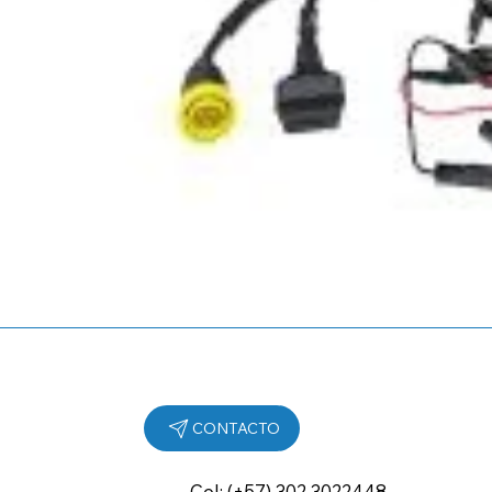
Cel: (+57) 302 3022448