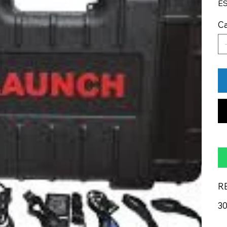
ES
Ca
R
3