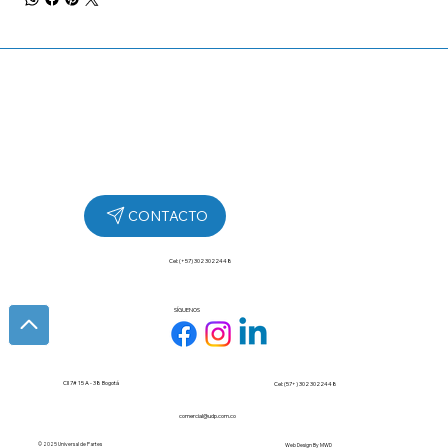
Cel: (+57) 302 3022448
SÍGUENOS
Cll 7# 15 A - 38 Bogotá
Cel: (57+) 302 3022448
comercial@udp.com.co
© 2025 Universal de Partes
Web Design By
MWD