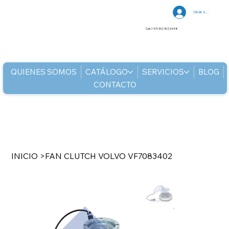
Iniciar sesión
Cel: (+57) 302 3022448
QUIENES SOMOS
CATÁLOGO
SERVICIOS
BLOG
CONTACTO
INICIO
>
FAN CLUTCH VOLVO VF7083402