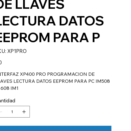
DE LLAVES
LECTURA DATOS
EEPROM PARA P
SKU
KU:
XP1PRO
XP1PRO
io
0
NTERFAZ XP400 PRO PROGRAMACION DE
LAVES LECTURA DATOS EEPROM PARA PC IM508
608 IM1
ntidad