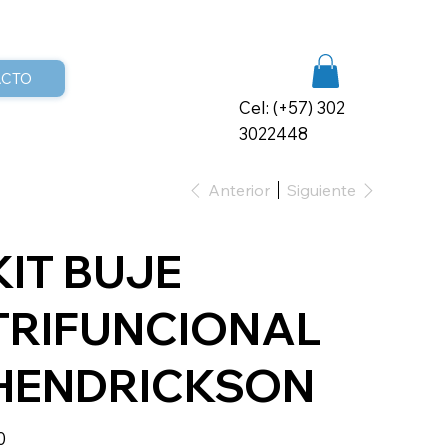
ACTO
Cel: (+57) 302
3022448
Anterior
Siguiente
KIT BUJE
TRIFUNCIONAL
HENDRICKSON
io
0