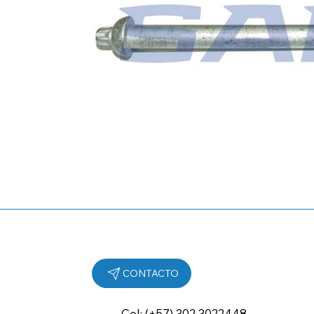
Cel: (+57) 302 3022448