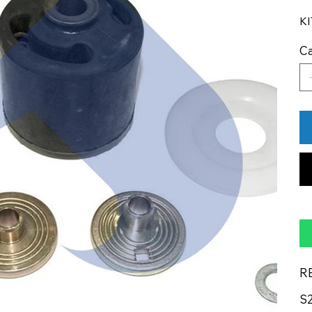
K
Ca
R
S2