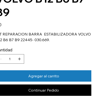
B9
io
0
IT REPARACION BARRA ESTABILIZADORA VOLVO
2 B6 B7 B9 22445- 030.669.
ntidad
Agregar al carrito
Continuar Pedido