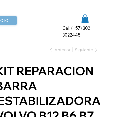
ACTO
Cel: (+57) 302
3022448
Anterior
Siguiente
KIT REPARACION
BARRA
ESTABILIZADORA
VOLVO B12 B6 B7