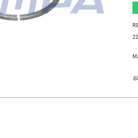
R
22
M