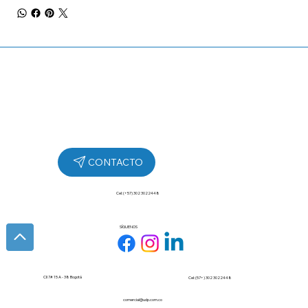
Cel: (+57) 302 3022448
SÍGUENOS
Cll 7# 15 A - 38 Bogotá
Cel: (57+) 302 3022448
comercial@udp.com.co