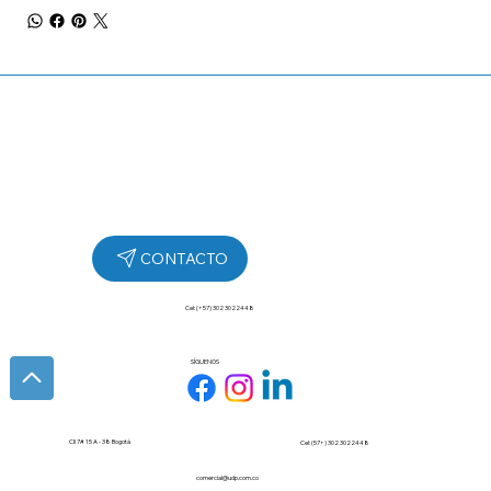
Cel: (+57) 302 3022448
SÍGUENOS
Cll 7# 15 A - 38 Bogotá
Cel: (57+) 302 3022448
comercial@udp.com.co