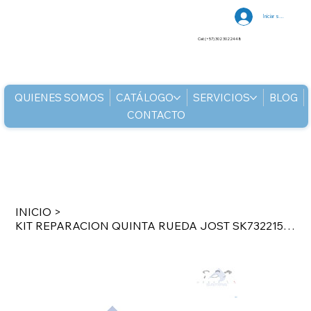
Iniciar sesión
Cel: (+57) 302 3022448
QUIENES SOMOS
CATÁLOGO
SERVICIOS
BLOG
CONTACTO
INICIO
>
KIT REPARACION QUINTA RUEDA JOST SK7322150Z