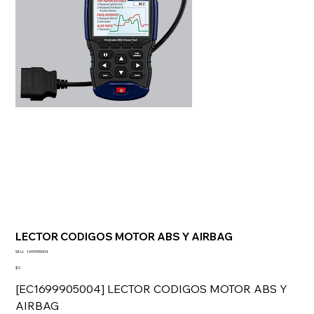
LECTOR CODIGOS MOTOR ABS Y AIRBAG
SKU
SKU:
1699905004
1699905004
Precio
$ 0
[EC1699905004] LECTOR CODIGOS MOTOR ABS Y
AIRBAG