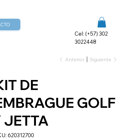
ACTO
Cel: (+57) 302
3022448
Anterior
Siguiente
KIT DE
EMBRAGUE GOLF
/ JETTA
SKU
KU:
620312700
620312700