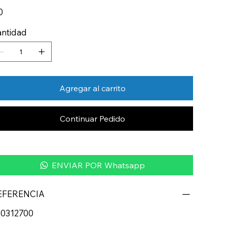
io
0
ntidad
Agregar al carrito
Continuar Pedido
ENVIAR POR Whatsapp
EFERENCIA
20312700