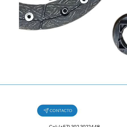
Cel: (+57) 302 3022448