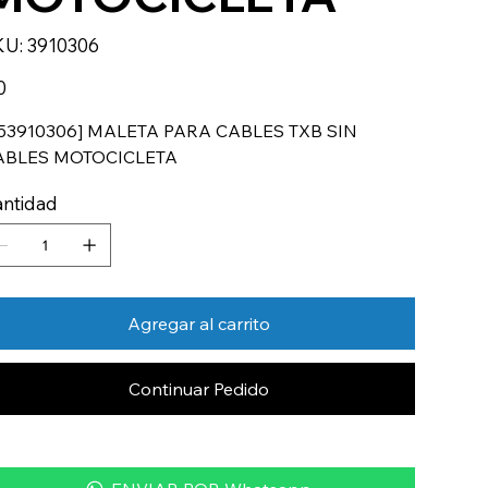
SKU
KU:
3910306
3910306
io
0
53910306] MALETA PARA CABLES TXB SIN
ABLES MOTOCICLETA
ntidad
Agregar al carrito
Continuar Pedido