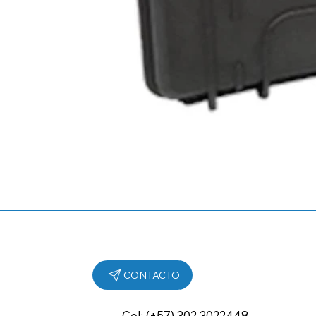
Cel: (+57) 302 3022448