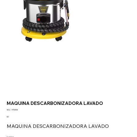
MAQUINA DESCARBONIZADORA LAVADO
SKU
SKU:
HTS558
HTS558
Precio
$ 0
MAQUINA DESCARBONIZADORA LAVADO
Cantidad