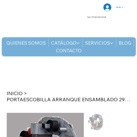
Iniciar sesión
Cel: (+57) 302 3022448
QUIENES SOMOS
CATÁLOGO
SERVICIOS
BLOG
CONTACTO
INICIO
>
PORTAESCOBILLA ARRANQUE ENSAMBLADO 29MT 24V