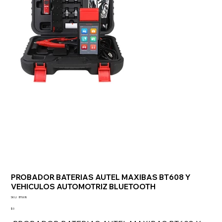
PROBADOR BATERIAS AUTEL MAXIBAS BT608 Y
VEHICULOS AUTOMOTRIZ BLUETOOTH
SKU
SKU:
BT608
BT608
Precio
$ 0